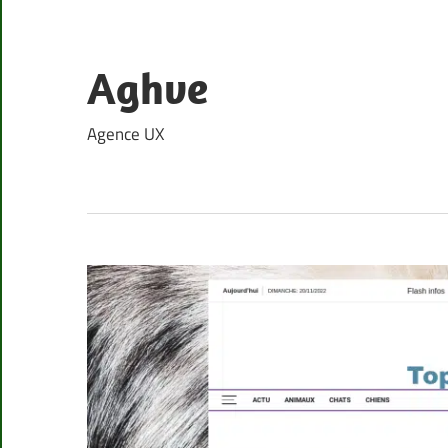
Skip
to
content
Aghve
Agence UX