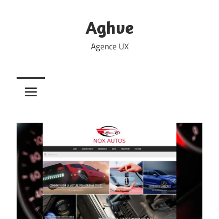
Skip
to
Aghve
content
Agence UX