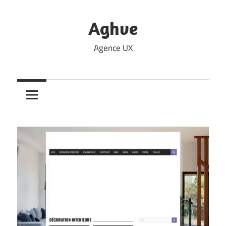
Skip
to
Aghve
content
Agence UX