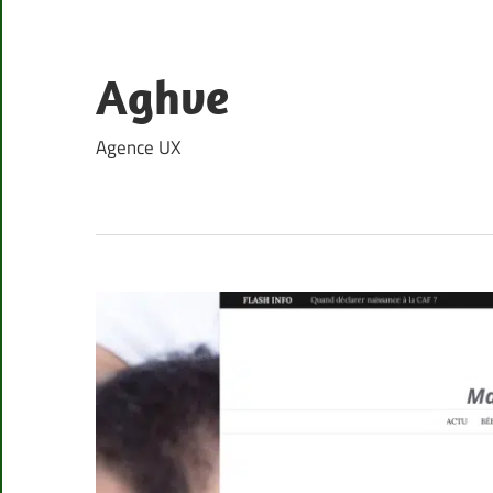
Skip
to
content
Aghve
Agence UX