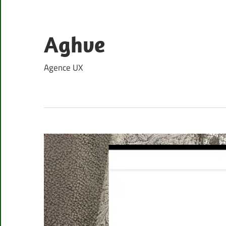
Skip
to
content
Aghve
Agence UX