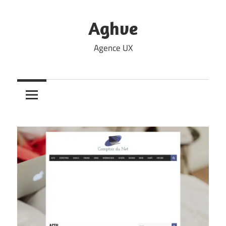
Skip
to
Aghve
content
Agence UX