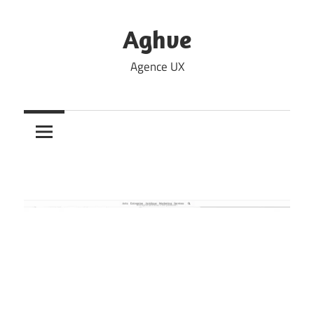
Skip
to
Aghve
content
Agence UX