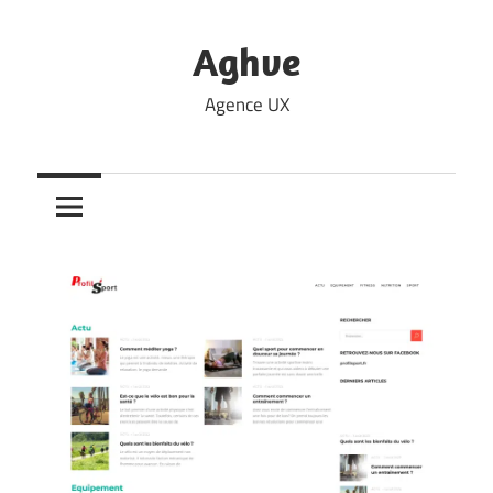
Skip
to
Aghve
content
Agence UX