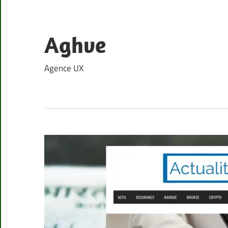
Skip
to
content
Aghve
Agence UX